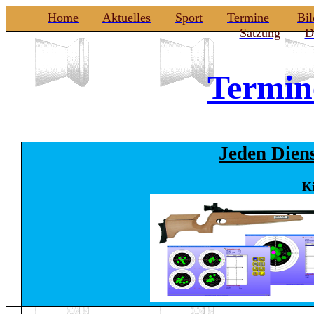
Home
Aktuelles
Sport
Termine
Bil
Satzung
D
Termin
Jeden Diens
Ki